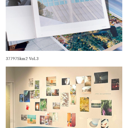
377975km2 Vol.3